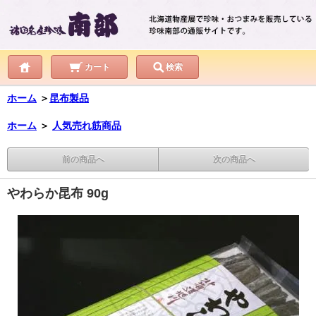
カート
検索
ホーム
＞
昆布製品
ホーム
＞
人気売れ筋商品
前の商品へ
次の商品へ
やわらか昆布 90g