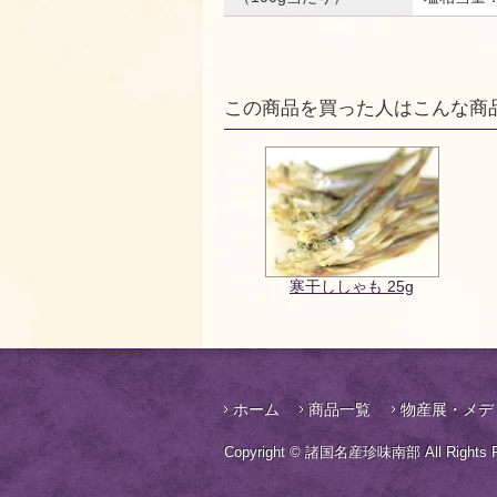
この商品を買った人はこんな商
寒干ししゃも 25g
ホーム
商品一覧
物産展・メデ
Copyright © 諸国名産珍味南部 All Rights R