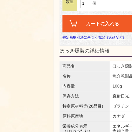
数量
個
特定商取引法に基づく表記（返品など）
ほっき燻製の詳細情報
商品名
ほっき燻
名称
魚介乾製
内容量
100g
保存方法
直射日光
特定原材料等(28品目)
ゼラチン
原料原産地
カナダ
栄養成分表示
エネルギー：
（100g当たり）
塩相当量：7