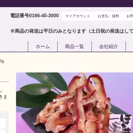
電話番号0166-40-3000
マイアカウント
お支払・送料
お
名産珍味南部｜鮭とば・帆立貝柱などお酒のおつまみ通販
※商品の発送は平日のみとなります（土日祝の発送はし
ホーム
商品一覧
会社紹介
0g
し
きま