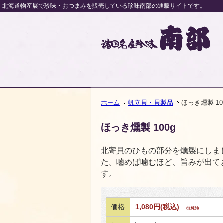
北海道物産展で珍味・おつまみを販売している珍味南部の通販サイトです。
諸国
ホーム
帆立貝・貝製品
ほっき燻製 10
ほっき燻製 100g
北寄貝のひもの部分を燻製にしま
た。嚙めば噛むほど、旨みが出て
す。
価格
1,080円(税込)
(送料別)