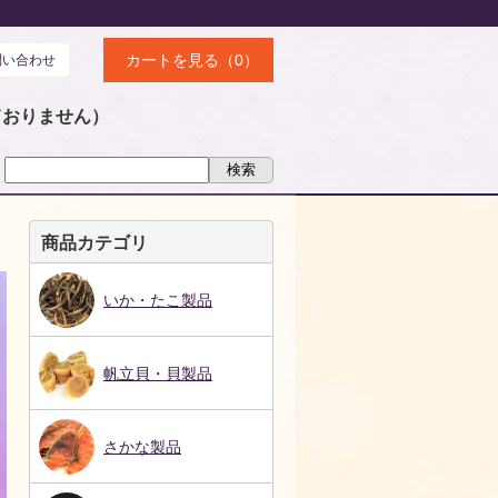
カートを見る（0）
問い合わせ
ておりません）
商品カテゴリ
いか・たこ製品
帆立貝・貝製品
さかな製品