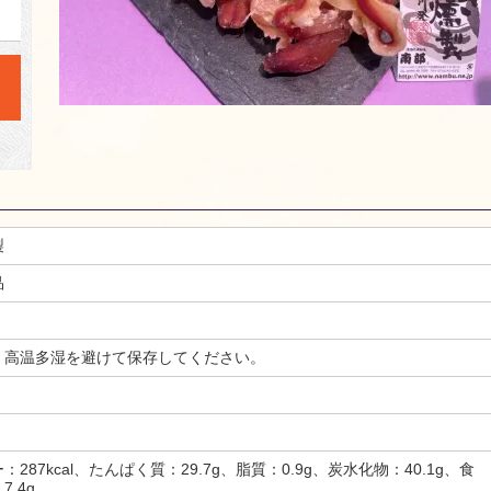
製
品
、高温多湿を避けて保存してください。
287kcal、たんぱく質：29.7g、脂質：0.9g、炭水化物：40.1g、食
.4g