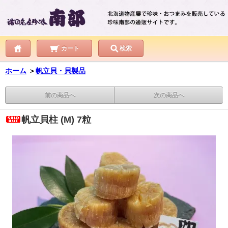
カート
検索
ホーム
＞
帆立貝・貝製品
前の商品へ
次の商品へ
帆立貝柱 (M) 7粒