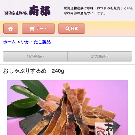
カート
検索
ホーム
＞
いか・たこ製品
前の商品へ
次の商品へ
おしゃぶりするめ 240g