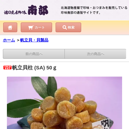
カート
検索
ホーム
＞
帆立貝・貝製品
前の商品へ
次の商品へ
帆立貝柱 (SA) 50ｇ